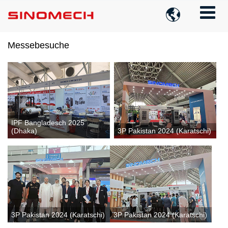

Messebesuche
IPF Bangladesch 2025
(Dhaka)
3P Pakistan 2024 (Karatschi)
3P Pakistan 2024 (Karatschi)
3P Pakistan 2024 (Karatschi)