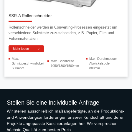
SSR-A Rollenschneider
Rollenschneider werden in Converting-Prozessen eingesetzt um
verschiedene Substrate zuzuschneiden, z.B. Papier, Film und
Folienmaterialien.
Mehr lesen
Max.
Max. Durchmesser
Max. Bahnbreite
Schnittgeschwindigkeit
Abwickelspule
1050/1300/1500mm
500mpm
800mm
Stellen Sie eine individuelle Anfrage
Wir stellen ausschließlich maßangefertigte, an die Produktions-
und Anwendungsanforderungen unserer Kundschaft und derer
Projekte angepasste Kaschieranlagen her. Wir versprechen
höchste Qualität zum besten Preis.