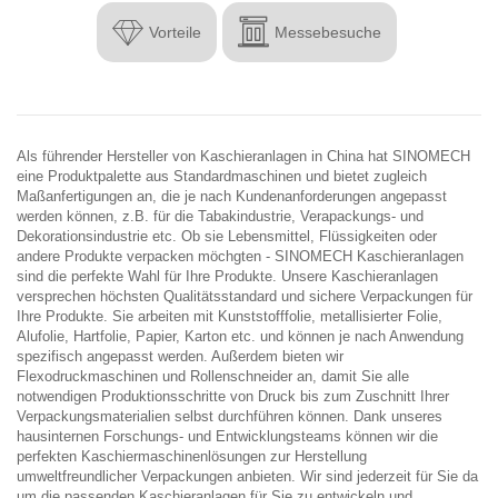


Vorteile
Messebesuche
Als führender Hersteller von Kaschieranlagen in China hat SINOMECH
eine Produktpalette aus Standardmaschinen und bietet zugleich
Maßanfertigungen an, die je nach Kundenanforderungen angepasst
werden können, z.B. für die Tabakindustrie, Verapackungs- und
Dekorationsindustrie etc. Ob sie Lebensmittel, Flüssigkeiten oder
andere Produkte verpacken möchgten - SINOMECH Kaschieranlagen
sind die perfekte Wahl für Ihre Produkte. Unsere Kaschieranlagen
versprechen höchsten Qualitätsstandard und sichere Verpackungen für
Ihre Produkte. Sie arbeiten mit Kunststofffolie, metallisierter Folie,
Alufolie, Hartfolie, Papier, Karton etc. und können je nach Anwendung
spezifisch angepasst werden. Außerdem bieten wir
Flexodruckmaschinen und Rollenschneider an, damit Sie alle
notwendigen Produktionsschritte von Druck bis zum Zuschnitt Ihrer
Verpackungsmaterialien selbst durchführen können. Dank unseres
hausinternen Forschungs- und Entwicklungsteams können wir die
perfekten Kaschiermaschinenlösungen zur Herstellung
umweltfreundlicher Verpackungen anbieten. Wir sind jederzeit für Sie da
um die passenden Kaschieranlagen für Sie zu entwickeln und