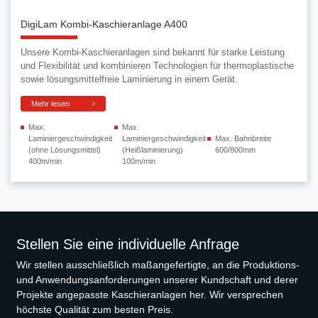
DigiLam Kombi-Kaschieranlage A400
Unsere Kombi-Kaschieranlagen sind bekannt für starke Leistung
und Flexibilität und kombinieren Technologien für thermoplastische
sowie lösungsmittelfreie Laminierung in einem Gerät.
Mehr lesen
Max.
Max.
Laminiergeschwindigkeit
Laminiergeschwindigkeit
Max. Bahnbreite
(ohne Lösungsmittel)
(Heißlaminierung)
600/800mm
400m/min
100m/min
Stellen Sie eine individuelle Anfrage
Wir stellen ausschließlich maßangefertigte, an die Produktions-
und Anwendungsanforderungen unserer Kundschaft und derer
Projekte angepasste Kaschieranlagen her. Wir versprechen
höchste Qualität zum besten Preis.