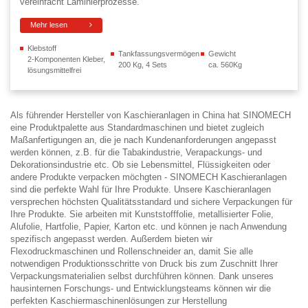
vereinfacht Laminierprozesse.
Mehr lesen
Klebstoff
Tankfassungsvermögen
Gewicht
2-Komponenten Kleber,
200 Kg, 4 Sets
ca. 560Kg
lösungsmittelfrei
Als führender Hersteller von Kaschieranlagen in China hat SINOMECH
eine Produktpalette aus Standardmaschinen und bietet zugleich
Maßanfertigungen an, die je nach Kundenanforderungen angepasst
werden können, z.B. für die Tabakindustrie, Verapackungs- und
Dekorationsindustrie etc. Ob sie Lebensmittel, Flüssigkeiten oder
andere Produkte verpacken möchgten - SINOMECH Kaschieranlagen
sind die perfekte Wahl für Ihre Produkte. Unsere Kaschieranlagen
versprechen höchsten Qualitätsstandard und sichere Verpackungen für
Ihre Produkte. Sie arbeiten mit Kunststofffolie, metallisierter Folie,
Alufolie, Hartfolie, Papier, Karton etc. und können je nach Anwendung
spezifisch angepasst werden. Außerdem bieten wir
Flexodruckmaschinen und Rollenschneider an, damit Sie alle
notwendigen Produktionsschritte von Druck bis zum Zuschnitt Ihrer
Verpackungsmaterialien selbst durchführen können. Dank unseres
hausinternen Forschungs- und Entwicklungsteams können wir die
perfekten Kaschiermaschinenlösungen zur Herstellung