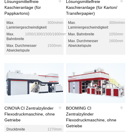
Lösungsmittelfreie
Lösungsmittelfreie
Kaschieranlage (für
Kaschieranlage (für Karton/
Pappkartons)
Transferpapier)
Max.
300m/min
Max.
300m/min
Laminiergeschwindigkeit
Laminiergeschwindigkeit
Max.
1050/1300/1500/1800mm
Max. Bahnbreite
1050mm
Bahnbreite
Max. Durchmesser
1600mm
Max. Durchmesser
1500mm
Abwickelspule
Abwickelspule
CINOVA CI Zentralzylinder
BOOMING CI
Flexodruckmaschine, ohne
Zentralzylinder
Getriebe
Flexodruckmaschine, ohne
Getriebe
Druckbreite
1270mm