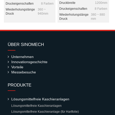
Druckbreite
1200mm
Druckeigenschaften
8 Farben
Druckeigenschaften
8 Farben
Wiederholungslänge
360 ~
Druck
940mm
Wiederholungslänge
380 ~ 880
Druck
mm
ÜBER SINOMECH
Unternehmen
Innovationsgeschichte
Vorteile
Messebesuche
PRODUKTE
Lösungsmittelfreie Kaschieranlagen
Lösungsmittelfreie Kaschieranlagen
Lösungsmittelfreie Kaschieranlage (für Hartfolie)