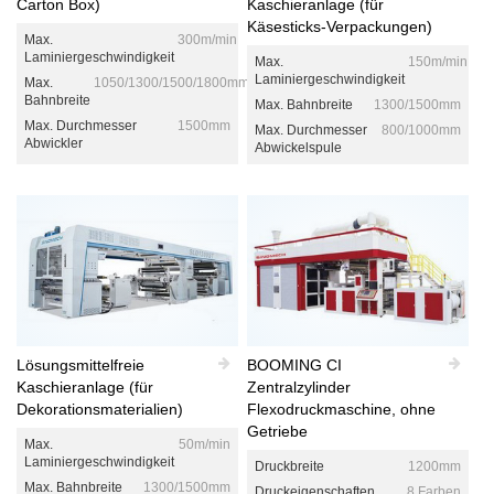
Carton Box)
Kaschieranlage (für
Käsesticks-Verpackungen)
Max.
300m/min
Laminiergeschwindigkeit
Max.
150m/min
Laminiergeschwindigkeit
Max.
1050/1300/1500/1800mm
Bahnbreite
Max. Bahnbreite
1300/1500mm
Max. Durchmesser
1500mm
Max. Durchmesser
800/1000mm
Abwickler
Abwickelspule
Lösungsmittelfreie
BOOMING CI
Kaschieranlage (für
Zentralzylinder
Dekorationsmaterialien)
Flexodruckmaschine, ohne
Getriebe
Max.
50m/min
Laminiergeschwindigkeit
Druckbreite
1200mm
Max. Bahnbreite
1300/1500mm
Druckeigenschaften
8 Farben