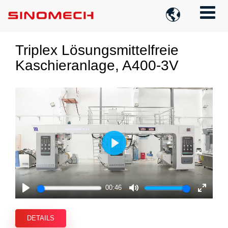

Triplex Lösungsmittelfreie
Kaschieranlage, A400-3V
Play
00:46
Play
Mute
Enter
fullscre
DETAILS